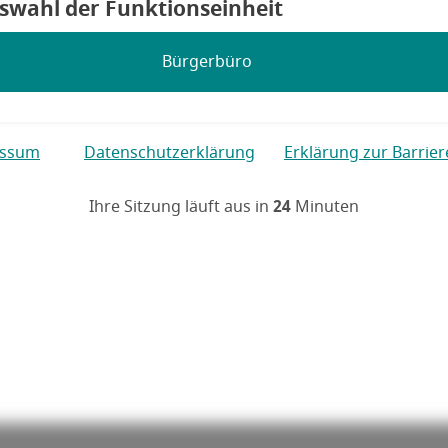
 6
uswahl der Funktionseinheit
Bürgerbüro
g, Erklärung zur Barrierefreiheit
essum
Datenschutzerklärung
Erklärung zur Barrier
Ihre Sitzung läuft aus in
24
Minuten
Hauptregion der Seite anspr